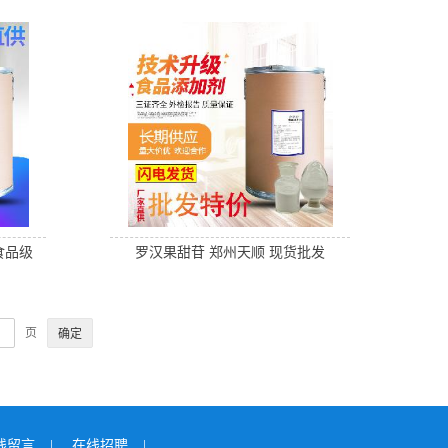
食品级
罗汉果甜苷 郑州天顺 现货批发
页
线留言
|
在线招聘
|