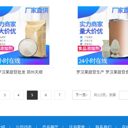
罗汉果甜苷批发 郑州天顺
罗汉果甜苷生产 罗汉果甜苷
3
4
5
6
7
下一页>
共123页，到第
介绍
|
公司动态
|
产品展厅
|
证书荣誉
|
联系我们
|
在