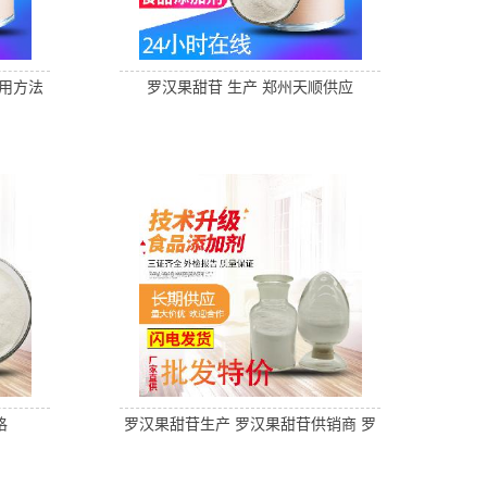
用方法
罗汉果甜苷 生产 郑州天顺供应
格
罗汉果甜苷生产 罗汉果甜苷供销商 罗
汉果甜苷价格