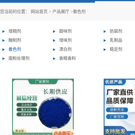
您当前的位置：
网站首页
>
产品展厅
>
着色剂
增稠剂
甜味剂
防腐剂
酶制剂
增味剂
乳制品
着色剂
漂白剂
稳定剂
面粉处理剂
香精香料