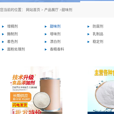
您当前的位置：
网站首页
>
产品展厅
>
甜味剂
增稠剂
甜味剂
防腐剂
酶制剂
增味剂
乳制品
着色剂
漂白剂
稳定剂
面粉处理剂
香精香料