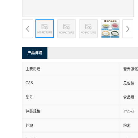
产品详请
主要用途
营养强化
CAS
见包装
型号
食品级
1*25kg
包装规格
外观
粉末