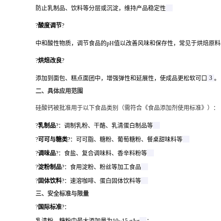
防止乳制品、饮料等分层或沉淀，维持产品稳定性
?
酸度调节
?
中和酸性物质，调节食品的pH值以改善风味和保存性，常见于烘焙原料
?
烘焙改良
?
3
添加到面包、糕点面团中，增强弹性和延展性，使成品更松软可口
。
二、具体应用范围
硅酸钙被批准用于以下食品类别（需符合《食品添加剂使用标准》）：
?
乳制品
?：调制乳粉、干酪、乳清蛋白制品等
?
可可与糖类
?：可可脂、糖粉、葡萄糖粉、餐桌甜味料等
?
调味品
?：食盐、复合调味料、香辛料粉等
?
淀粉制品
?：食用淀粉、粉丝等加工食品
?
固体饮料
?：速溶咖啡、蛋白固体饮料等
三、安全标准与限量
?
国际标准
?：