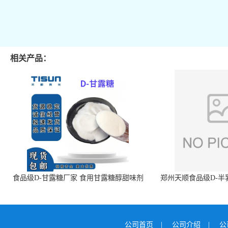
相关产品：
食品级D-甘露糖厂家 食用甘露糖醇甜味剂
郑州天顺食品级D-半
99%含量 食品添加剂
白色粉末 厂
公司首页
|
公司介绍
|
公