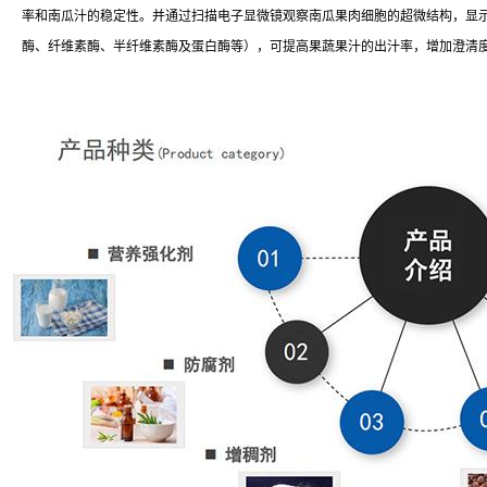
率和南瓜汁的稳定性。并通过扫描电子显微镜观察南瓜果肉细胞的超微结构，显
酶、纤维素酶、半纤维素酶及蛋白酶等），可提高果蔬果汁的出汁率，增加澄清度