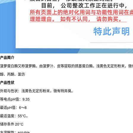
产品简介
菠萝蛋白酶又称菠萝酶。由菠萝汁、皮等提取的巯基蛋白酶。浅黄色无定形粉末，微有特异
醇、丙酮、氯仿
产品性状
外观与性状：浅黄色无定形粉末，微有特异臭。
等电点pH值：9.35
最适pH值：6～8
最适温度：55℃。
储存条件 20°C
水溶解性：soluble