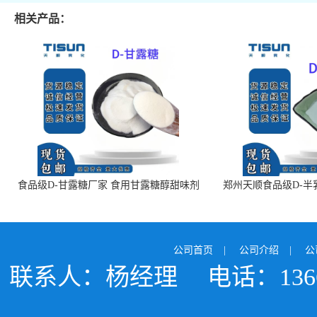
相关产品：
食品级D-甘露糖厂家 食用甘露糖醇甜味剂
郑州天顺食品级D-半
99%含量 食品添加剂
白色粉末 厂
公司首页
|
公司介绍
|
公
联系人：杨经理
电话：1366