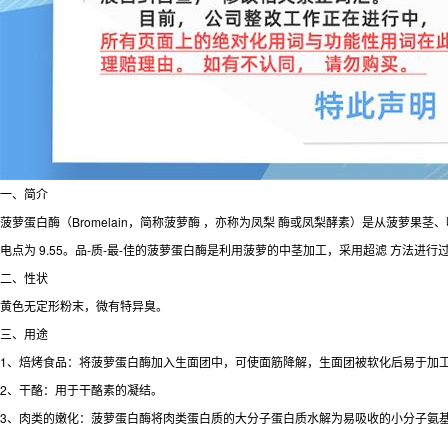
一、简介
菠萝蛋白酶（Bromelain，简称菠萝酶 ，亦称为凤梨 酶或凤梨酵素）是从菠萝
电点为 9.55。品-质-最-佳的菠萝蛋白酶是利用菠萝的中茎加工，采用超滤 方法
二、性状
黄色无定形粉末，微有特异臭。
三、用途
1、焙烤食品：将菠萝蛋白酶加入生面团中，可使面筋降解，生面团被软化后易于加
2、干酪：用于干酪素的凝结。
3、肉类的嫩化：菠萝蛋白酶将肉类蛋白质的大分子蛋白质水解为易吸收的小分子氨