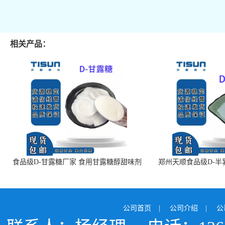
相关产品：
食品级D-甘露糖厂家 食用甘露糖醇甜味剂
郑州天顺食品级D-半
99%含量 食品添加剂
白色粉末 厂
公司首页
|
公司介绍
|
公