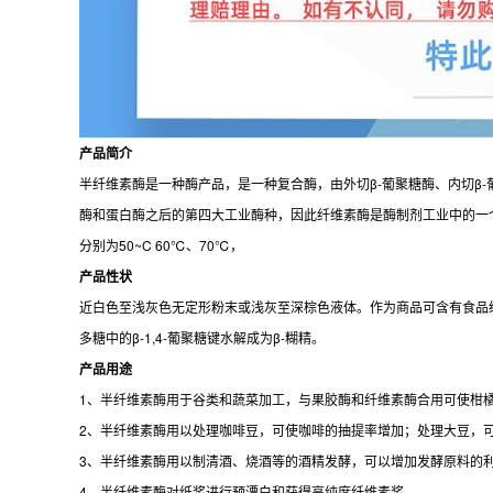
产品简介
半纤维素酶是一种酶产品，是一种复合酶，由外切β-葡聚糖酶、内切β
酶和蛋白酶之后的第四大工业酶种，因此纤维素酶是酶制剂工业中的一个新的增长
分别为50~C 60℃、70℃，
产品性状
近白色至浅灰色无定形粉末或浅灰至深棕色液体。作为商品可含有食品
多糖中的β-1,4-葡聚糖键水解成为β-糊精。
产品用途
1、半纤维素酶用于谷类和蔬菜加工，与果胶酶和纤维素酶合用可使柑
2、半纤维素酶用以处理咖啡豆，可使咖啡的抽提率增加；处理大豆，
3、半纤维素酶用以制清酒、烧酒等的酒精发酵，可以增加发酵原料的
4、半纤维素酶对纸浆进行预漂白和获得高纯度纤维素浆。