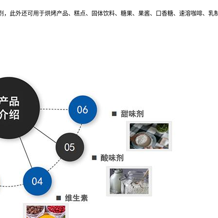
剂，此外还可用于烘烤产品、糕点、固体饮料、糖果、果酱、口香糖、速溶咖啡、乳