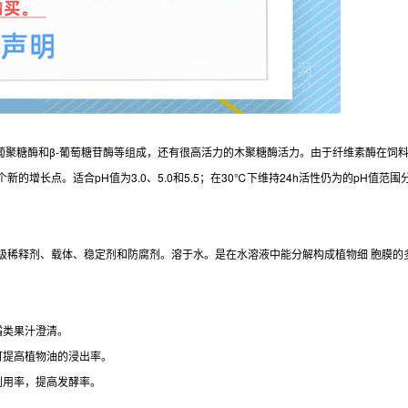
-葡聚糖酶和β-葡萄糖苷酶等组成，还有很高活力的木聚糖酶活力。由于纤维素酶在
点。适合pH值为3.0、5.0和5.5；在30℃下维持24h活性仍为的pH值范围分别为3
级稀释剂、载体、稳定剂和防腐剂。溶于水。是在水溶液中能分解构成植物细 胞膜的多
橘类果汁澄清。
可提高植物油的浸出率。
利用率，提高发酵率。