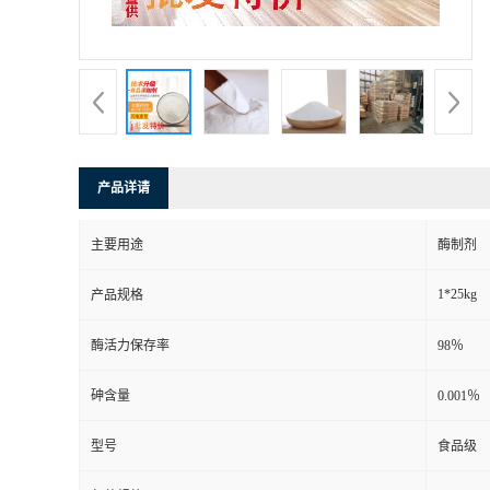
产品详请
主要用途
酶制剂
1*25kg
产品规格
酶活力保存率
98％
砷含量
0.001％
型号
食品级