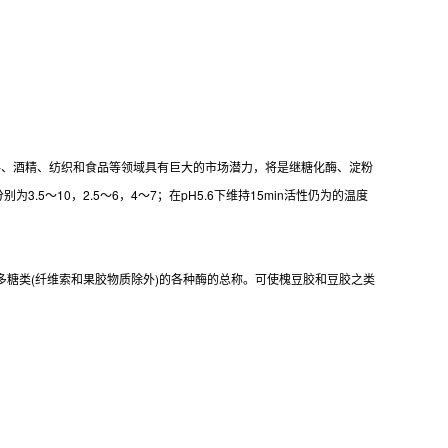
饲料、酒精、纺织和食品等领域具有巨大的市场潜力，将是继糖化酶、淀粉
.5～10，2.5～6，4～7；在pH5.6下维持15min活性仍为的温度
糖类(纤维索和果胶物质除外)的各种酶的总称。可使槐豆胶和豆胶之类