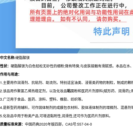
中文名称:
硬脂酸镁
性状：
硬脂酸镁为白色轻松无砂性的细粉;微有特臭;与皮肤接触有滑腻感。本品在水
作用与
用途：
1.主要用作润滑剂、抗粘剂、助流剂。特别适宜油类、浸膏类药物的制粒，制成的
2.该品用作聚氯乙烯热稳定剂，以及化妆品
粘
面粉和医药片剂原料(赋形药、润滑药)
3.广泛用于食品、医药、涂料、塑料、橡胶、纺织等。
4.是新型药用辅料，可作固体制剂的成膜包衣材料、胶体液体制剂的增稠剂、混悬剂
5.化妆品中用于粉类产品,可增进黏附性,润滑性,还可作为医药片剂原料。
质量标准来源：
中国药典2020年版四部，CAS号:557-04-0