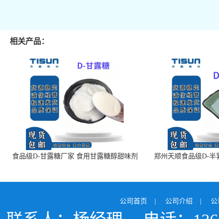
相关产品：
食品级D-甘露糖厂家 食用甘露糖醇甜味剂
郑州天顺食品级D-半
99%含量 食品添加剂
白色粉末 厂
公司首页
|
公司介绍
|
公