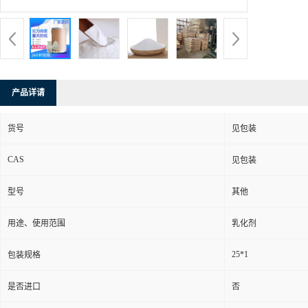
产品详请
货号
见包装
CAS
见包装
型号
其他
用途、使用范围
乳化剂
25*1
包装规格
是否进口
否