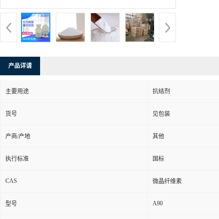
产品详请
主要用途
抗结剂
货号
见包装
产商/产地
其他
执行标准
国标
CAS
微晶纤维素
A90
型号