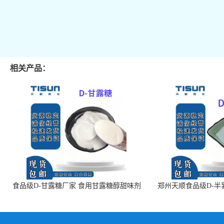
相关产品：
食品级D-甘露糖厂家 食用甘露糖醇甜味剂
郑州天顺食品级D-半
99%含量 食品添加剂
白色粉末 厂