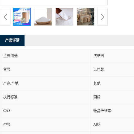
产品详请
主要用途
抗结剂
货号
见包装
产商/产地
其他
执行标准
国标
CAS
微晶纤维素
A90
型号