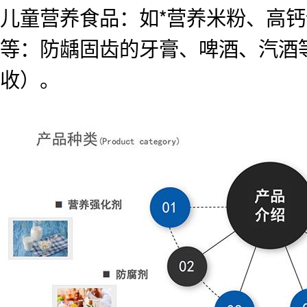
儿童营养食品：如*营养米粉、高
等：防龋固齿的牙膏、啤酒、汽酒
收）。