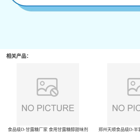
相关产品：
食品级D-甘露糖厂家 食用甘露糖醇甜味剂
郑州天顺食品级D-半
99%含量 食品添加剂
白色粉末 厂