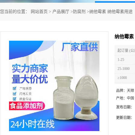
您当前的位置：
网站首页
>
产品展厅
>
防腐剂
>
纳他霉素 纳他霉素用途
纳他霉素
起订量 (公
1-25
25-1000
≥1000
品牌：
天顺
产地：
中国
发布日期：
更新日期：