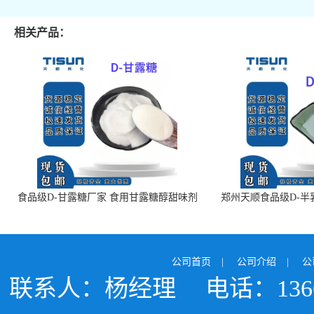
相关产品：
食品级D-甘露糖厂家 食用甘露糖醇甜味剂
郑州天顺食品级D-半
99%含量 食品添加剂
白色粉末 厂
公司首页
|
公司介绍
|
公
联系人：杨经理
电话：1366