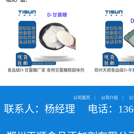
食品级D-甘露糖厂家 食用甘露糖醇甜味剂
郑州天顺食品级D-半
99%含量 食品添加剂
白色粉末 厂
公司首页
|
公司介绍
|
公
联系人：杨经理
电话：1366