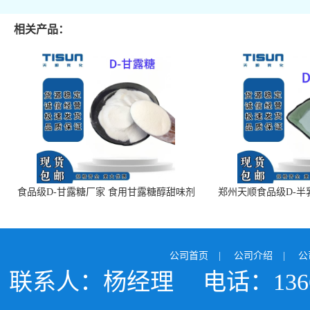
相关产品：
食品级D-甘露糖厂家 食用甘露糖醇甜味剂
郑州天顺食品级D-半
99%含量 食品添加剂
白色粉末 厂
公司首页
|
公司介绍
|
公
联系人：杨经理
电话：1366