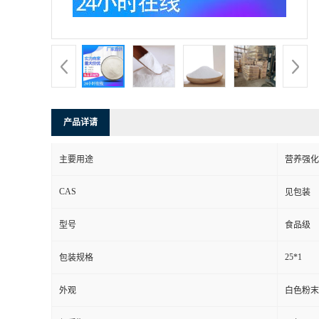
产品详请
主要用途
营养强化
CAS
见包装
型号
食品级
25*1
包装规格
外观
白色粉末