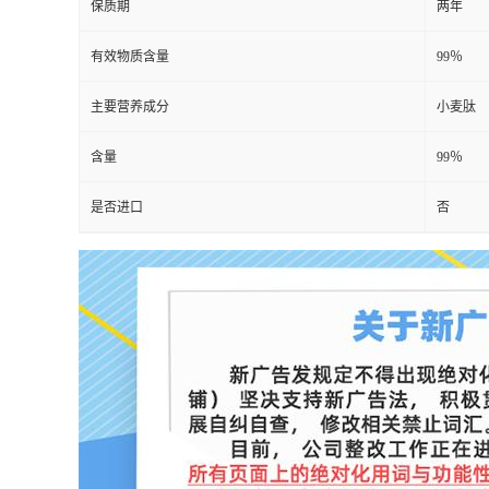
保质期
两年
有效物质含量
99％
主要营养成分
小麦肽
含量
99％
是否进口
否