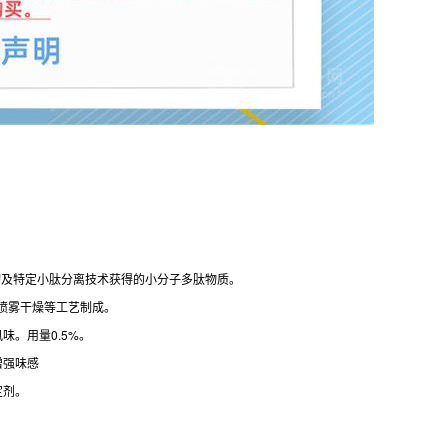
切及特定小肽分离技术获得的小分子多肽物质。
喷雾干燥等工艺制成。
。用量0.5%。
增强味感
定剂。