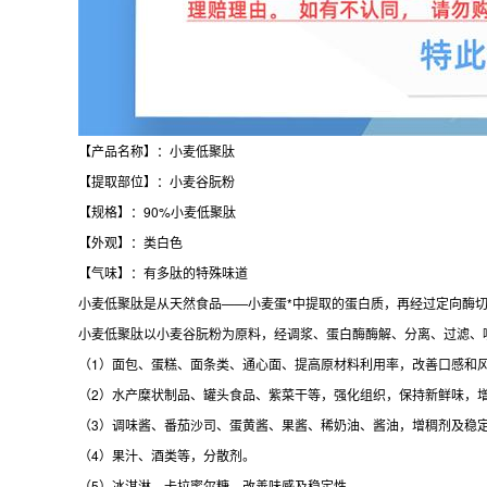
【产品名称】：小麦低聚肽
【提取部位】：小麦谷朊粉
【规格】：90%小麦低聚肽
【外观】：类白色
【气味】：有多肽的特殊味道
小麦低聚肽是从天然食品——小麦蛋*中提取的蛋白质，再经过定向酶
小麦低聚肽以小麦谷朊粉为原料，经调浆、蛋白酶酶解、分离、过滤、
（1）面包、蛋糕、面条类、通心面、提高原材料利用率，改善口感和风味
（2）水产糜状制品、罐头食品、紫菜干等，强化组织，保持新鲜味，
（3）调味酱、番茄沙司、蛋黄酱、果酱、稀奶油、酱油，增稠剂及稳
（4）果汁、酒类等，分散剂。
（5）冰淇淋、卡拉蜜尔糖，改善味感及稳定性。