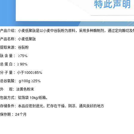
产品介绍：小麦低聚肽是以小麦中谷朊粉为原料，采用多种酶制剂，通过定向酶切及
产品名称：小麦低聚肽
提取来源：谷朊粉
肽 含 量 ： ≥75%
总 蛋 白 ：≥ 90%
分 子 量 ：小于1000≥85%
总谷氨酸： g/100g ≥25%
外 观：淡黄色粉末
包装方式：铝箔袋 10kg/纸箱。
存储条件：本品应密封遮光，贮存在干燥、阴凉、通风良好的地方
保存期 ：24个月