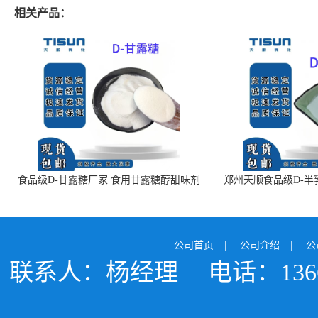
相关产品：
食品级D-甘露糖厂家 食用甘露糖醇甜味剂
郑州天顺食品级D-半
99%含量 食品添加剂
白色粉末 厂
公司首页
|
公司介绍
|
公
联系人：杨经理
电话：1366