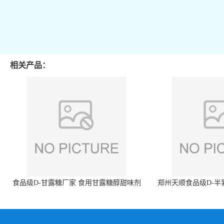
相关产品：
食品级D-甘露糖厂家 食用甘露糖醇甜味剂
郑州天顺食品级D-半
99%含量 食品添加剂
白色粉末 厂