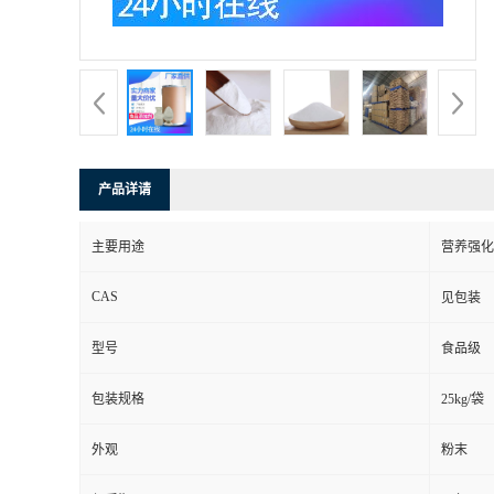
产品详请
主要用途
营养强化
CAS
见包装
型号
食品级
包装规格
25kg/袋
外观
粉末