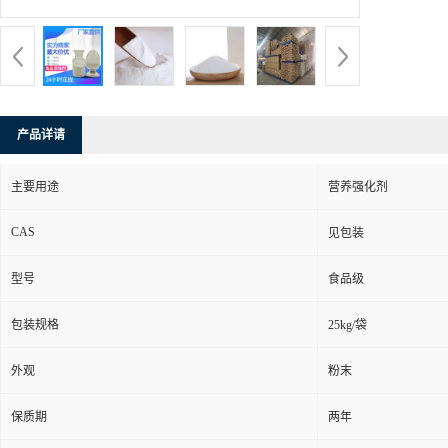
产品详请
主要用途
营养强化剂
CAS
见包装
型号
食品级
包装规格
25kg/袋
外观
粉末
保质期
两年