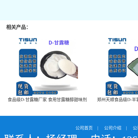
相关产品：
食品级D-甘露糖厂家 食用甘露糖醇甜味剂
郑州天顺食品级D-半
99%含量 食品添加剂
白色粉末 厂
公司首页
|
公司介绍
|
公