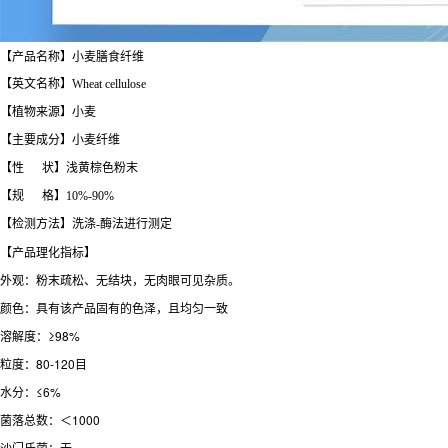
【产品名称】小麦膳食纤维
【英文名称】Wheat cellulose
【植物来源】小麦
【主要成分】小麦纤维
【性 状】浅黄棕色粉末
【规 格】10%-90%
【检测方法】洗涤-酶法进行测定
【产品理化指标】
外观：粉末疏松、无结块，无肉眼可见杂质。
颜色：具有该产品固有的色泽，且均匀一致
溶解度：≥98%
粒度：80-120目
水分：≤6%
菌落总数：＜1000
沙门氏菌：无