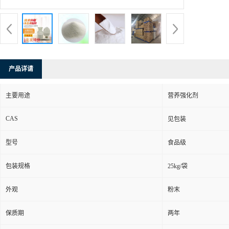
产品详请
主要用途
营养强化剂
CAS
见包装
型号
食品级
包装规格
25kg/袋
外观
粉末
保质期
两年