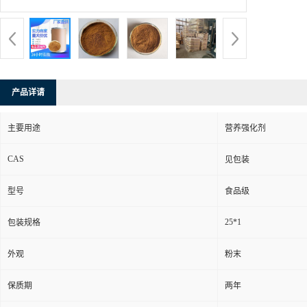
产品详请
主要用途
营养强化剂
CAS
见包装
型号
食品级
25*1
包装规格
外观
粉末
保质期
两年