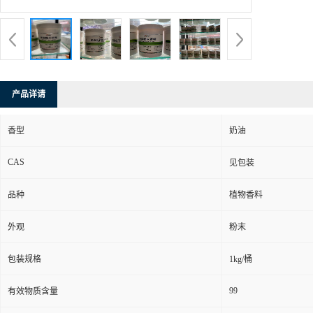
产品详请
香型
奶油
CAS
见包装
品种
植物香料
外观
粉末
包装规格
1kg/桶
99
有效物质含量