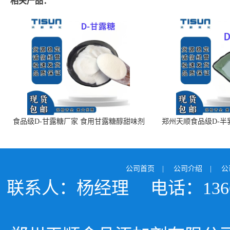
相关产品：
食品级D-甘露糖厂家 食用甘露糖醇甜味剂
郑州天顺食品级D-半
99%含量 食品添加剂
白色粉末 厂
公司首页
|
公司介绍
|
公
联系人：杨经理
电话：1366