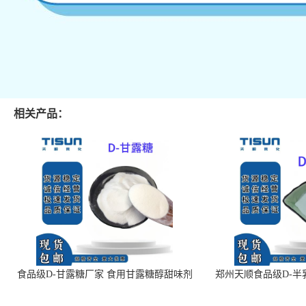
相关产品：
食品级D-甘露糖厂家 食用甘露糖醇甜味剂
郑州天顺食品级D-半
99%含量 食品添加剂
白色粉末 厂