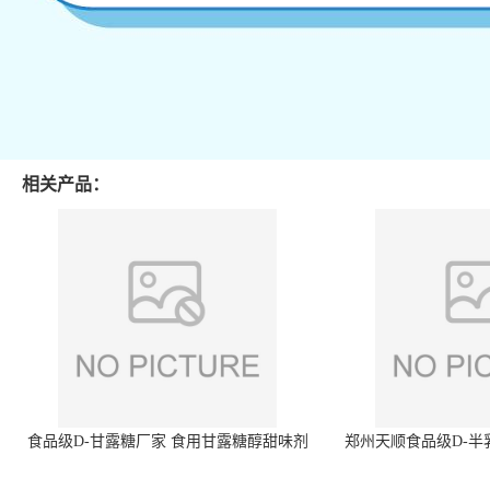
相关产品：
食品级D-甘露糖厂家 食用甘露糖醇甜味剂
郑州天顺食品级D-半
99%含量 食品添加剂
白色粉末 厂