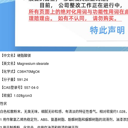
【中文名】硬脂酸镁
【英文名】Magnesium stearate
【化学式】C36H70MgO4
【分子量】591.24
【CAS登录号】557-04-0
【密度】1.028g/cm3
性状
白色松散粉末，无臭无味，细腻无砂粒感，有清淡的特征性香气。相对密度约1.028，
1 用作聚氯乙烯热稳定剂，ABS、氨基树脂、酚醛树脂和脲醛树脂的润滑剂，油漆添
2 用于制香粉、化妆品，也用作油漆和假漆的催干剂