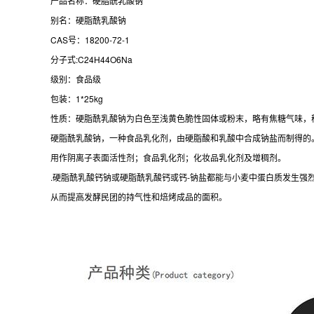
产品名称：硬脂酰乳酸钠
别名：硬脂酰乳酸钠
CAS号：18200-72-1
分子式:C24H44O6Na
级别：食品级
包装：1*25kg
性质：硬脂酰乳酸钠为白色至浅黄色脆性固体或粉末，略有焦糖气味，
硬脂酰乳酸钠，一种食品乳化剂，由硬脂酸和乳酸中合成钠盐而制得的
用作阴离子表面活性剂；食品乳化剂；化妆品乳化剂及增稠剂。
.硬脂酰乳酸钙钠或硬脂酰乳酸钙或钙-钠盐都能与小麦中蛋白质发生
从而提高发酵民团的持气性和焙烤成品的面积。