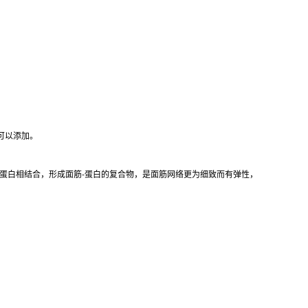
可以添加。
蛋白相结合，形成面筋-蛋白的复合物，是面筋网络更为细致而有弹性，