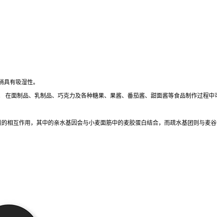
稍具有吸湿性。
。 在面制品、乳制品、巧克力及各种糖果、果酱、番茄酱、甜面酱等食品制作过程中
强烈的相互作用，其中的亲水基因会与小麦面筋中的麦胶蛋白结合，而疏水基团则与麦谷