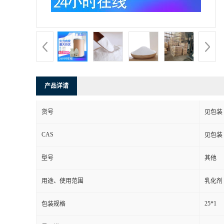
产品详请
货号
见包装
CAS
见包装
型号
其他
用途、使用范围
乳化剂
25*1
包装规格