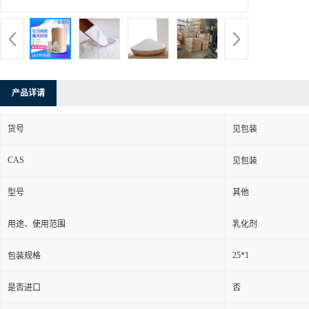
产品详请
货号
见包装
CAS
见包装
型号
其他
用途、使用范围
乳化剂
25*1
包装规格
是否进口
否