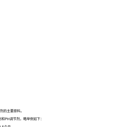
霉剂的主要原料。
剂和PH调节剂，略举例如下：
3-5个月。