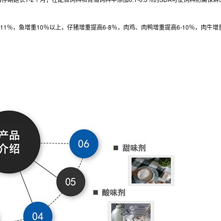
11％，鱼增重10％以上，仔猪增重提高6-8％，肉鸡、肉鸭增重提高6-10％，肉牛增重