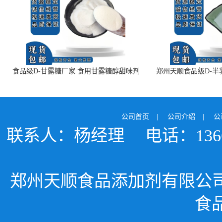
食品级D-甘露糖厂家 食用甘露糖醇甜味剂
郑州天顺食品级D-半
99%含量 食品添加剂
白色粉末 厂
公司首页
|
公司介绍
|
公
联系人：杨经理
电话：1366
郑州天顺食品添加剂有限公
食