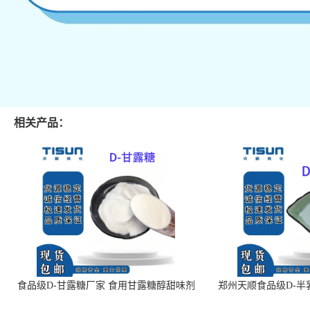
相关产品：
食品级D-甘露糖厂家 食用甘露糖醇甜味剂
郑州天顺食品级D-半
99%含量 食品添加剂
白色粉末 厂