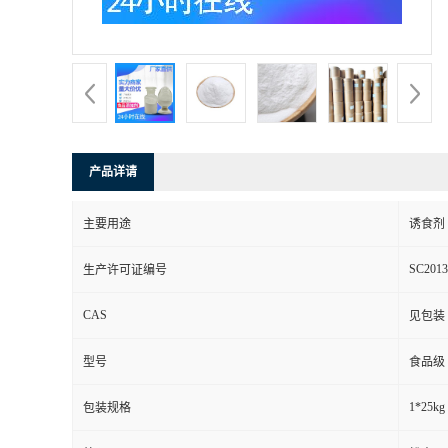
产品详请
主要用途
诱食剂
SC2013
生产许可证编号
CAS
见包装
型号
食品级
1*25kg
包装规格