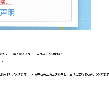
SP）、二甲基丙酸噻啶、二甲基巯基丙酸、二甲基羧乙基锍化物等。
）。
来形象地形容其诱食效果--即使在石头上涂上这种东西，鱼也会去啃咬石头。DMPT