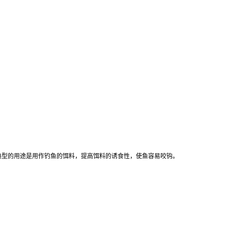
最典型的用途是用作钓鱼的饵料，提高饵料的诱食性，使鱼容易咬钩。