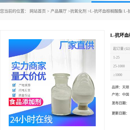
您当前的位置：
网站首页
>
产品展厅
>
抗氧化剂
>
L-抗坏血棕榈酸酯 L
L-抗坏
起订量 (公
1-25
25-1000
≥1000
品牌：
天顺
产地：
中国
发布日期：
更新日期：