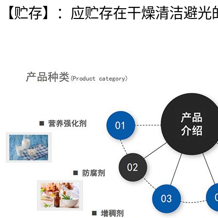
【贮存】：应贮存在干燥清洁避光