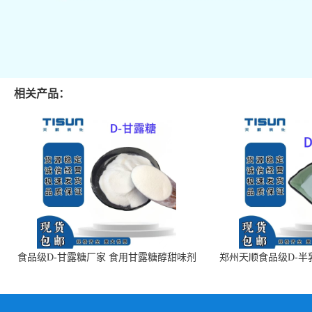
相关产品：
食品级D-甘露糖厂家 食用甘露糖醇甜味剂
郑州天顺食品级D-半
99%含量 食品添加剂
白色粉末 厂