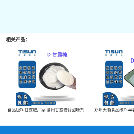
相关产品：
食品级D-甘露糖厂家 食用甘露糖醇甜味剂
郑州天顺食品级D-半
99%含量 食品添加剂
白色粉末 厂