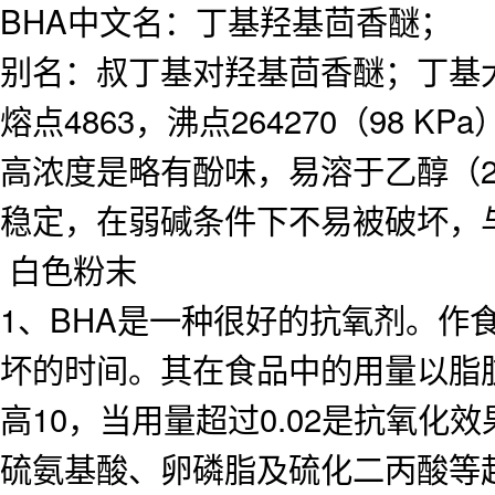
BHA中文名：丁基羟基茴香醚；
别名：叔丁基对羟基茴香醚；丁基
熔点4863，沸点264270（98 KPa
高浓度是略有酚味，易溶于乙醇（25 
稳定，在弱碱条件下不易被破坏，
白色粉末
1、BHA是一种很好的抗氧剂。
坏的时间。其在食品中的用量以脂肪计不
高10，当用量超过0.02是抗氧
硫氨基酸、卵磷脂及硫化二丙酸等