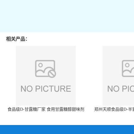
相关产品：
食品级D-甘露糖厂家 食用甘露糖醇甜味剂
郑州天顺食品级D-半
99%含量 食品添加剂
白色粉末 厂