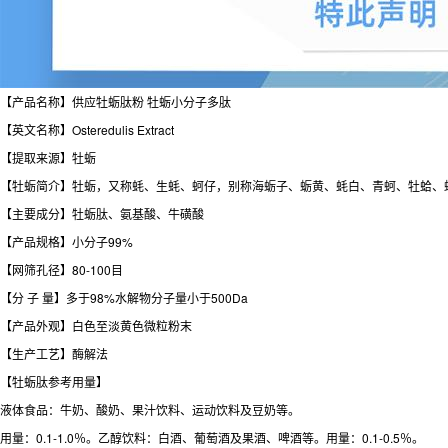
【产品名称】供应牡蛎肽粉 牡蛎小分子多肽
【英文名称】Osteredulis Extract
【提取来源】牡蛎
【牡蛎简介】牡蛎，又称蚝、生蚝、蚵仔，别称海蛎子、蛎黄、蚝白、青蚵、牡蛤、
【主要成分】牡蛎肽、氨基酸、牛磺酸
【产品规格】小分子99%
【网筛孔径】80-100目
【分 子 量】多于98%水解物分子量小于500Da
【产品外观】白色至淡黄色微粒粉末
【生产工艺】酶解法
【牡蛎肽参考用量】
液体食品：牛奶、酸奶、果汁饮料、运动饮料及豆奶等。
用量：0.1-1.0％。乙醇饮料：白酒、葡萄酒及果酒、啤酒等。用量：0.1-0.5％。