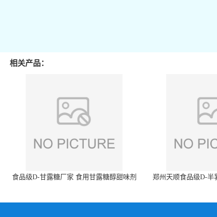
相关产品：
食品级D-甘露糖厂家 食用甘露糖醇甜味剂
郑州天顺食品级D-半
99%含量 食品添加剂
白色粉末 厂