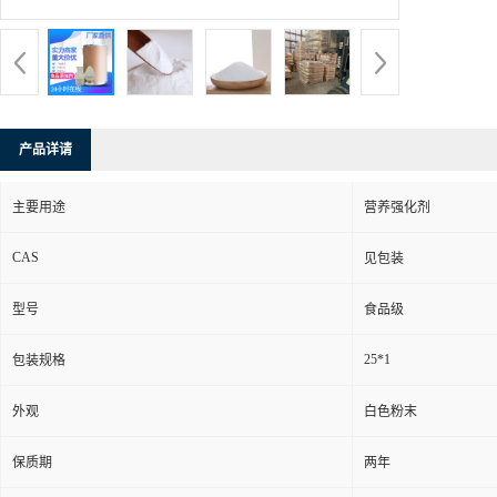
产品详请
主要用途
营养强化剂
CAS
见包装
型号
食品级
25*1
包装规格
外观
白色粉末
保质期
两年