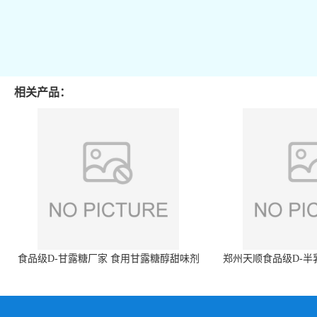
相关产品：
食品级D-甘露糖厂家 食用甘露糖醇甜味剂
郑州天顺食品级D-半
99%含量 食品添加剂
白色粉末 厂