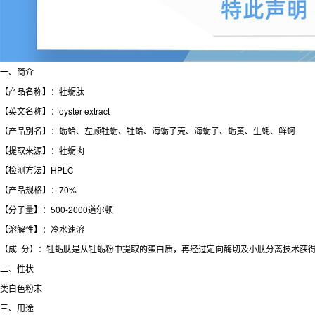
一、简介
【产品名称】：牡蛎肽
【英文名称】：oyster extract
【产品别名】：蛎蛤、左顾牡蛎、牡蛤、海蛎子壳、海蛎子、蛎黄、生蚝、鲜蚵
【提取来源】：牡蛎肉
【检测方法】HPLC
【产品规格】：70%
【分子量】：500-2000道尔顿
【溶解性】：冷水速溶
【成 分】：牡蛎肽是从牡蛎粉中提取的蛋白质，再经过定向酶切及小肽分离技术获
二、性状
类白色粉末
三、用途