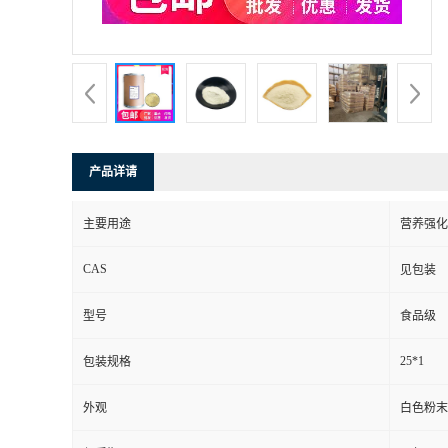
产品详请
主要用途
营养强化
CAS
见包装
型号
食品级
25*1
包装规格
外观
白色粉末