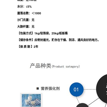
水分：≤5%
菌落总数：＜1000
沙门氏菌：无
大肠杆菌：无
【包装方式】1kg/铝箔袋，25kg/纸板桶
【储存条件】应密封遮光，贮存在干燥、阴凉、通风良好的地方。
【保 质 期 】2年