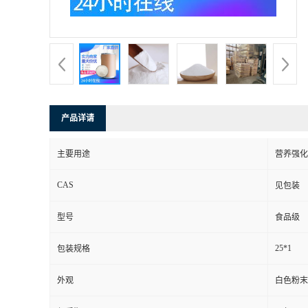
产品详请
主要用途
营养强化
CAS
见包装
型号
食品级
25*1
包装规格
外观
白色粉末