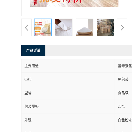
产品详请
主要用途
营养强化
CAS
见包装
型号
食品级
25*1
包装规格
外观
白色粉末