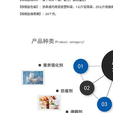
【核桃肽包装】：协商或内用双层塑料袋，1公斤铝箔袋，25公斤纸板
【核桃肽保质期】：24个月。