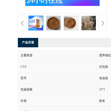
产品详请
主要用途
营养强化
CAS
见包装
型号
食品级
25*1
包装规格
外观
粉末