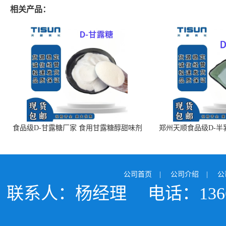
相关产品：
食品级D-甘露糖厂家 食用甘露糖醇甜味剂
郑州天顺食品级D-半
99%含量 食品添加剂
白色粉末 厂
公司首页
|
公司介绍
|
公
联系人：杨经理
电话：1366