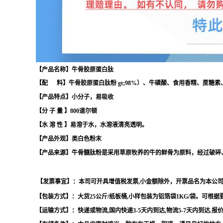
【产品名称】牛骨胶原蛋白肽
【配 料】牛骨胶原蛋白肽粉 gt;98%）、牛磺酸、食用香精、蔗糖素
【产品特点】小分子，易吸收
【分 子 量 】800道尔顿
【水 溶 性 】易溶于水，水溶液清亮透明。
【产品外观】类白色粉末
【产品来源】牛骨髓肽粉是采用草原牧养的牛的鲜骨为原料，经过破碎
【发票事宜】：本司可开具增值税发票,小金额除外，开票品名为本公司
【包装方式】：大货25公斤/纸板桶,小样包装为铝箔袋1KG/袋。可
【运输方式】：快递或物流,国内快递3-5天内到达,物流5-7天内到达.