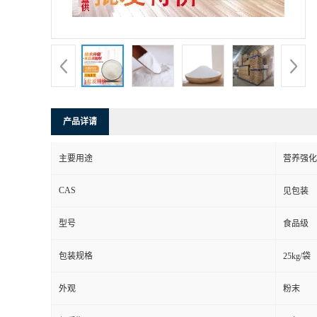
产品详请
主要用途
营养强化
CAS
见包装
型号
食品级
包装规格
25kg/袋
外观
粉末