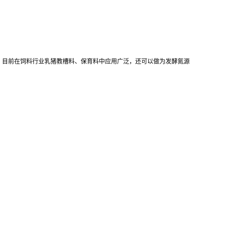
。目前在饲料行业乳猪教槽料、保育料中应用广泛，还可以做为发酵氮源