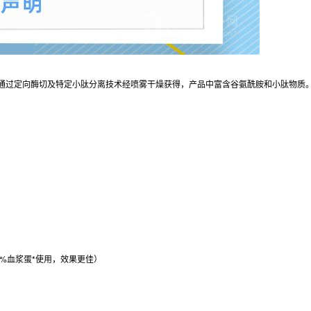
通过定向酶切及特定小肽分离技术经喷雾干燥获得，产品中富含谷氨酰胺和小肽物质
0%血浆蛋*使用，效果更佳）