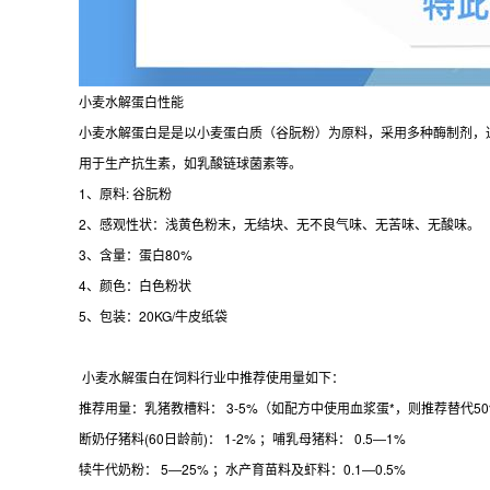
小麦水解蛋白性能
小麦水解蛋白是是以小麦蛋白质（谷朊粉）为原料，采用多种酶制剂，
用于生产抗生素，如乳酸链球菌素等。
1、原料: 谷朊粉
2、感观性状：浅黄色粉末，无结块、无不良气味、无苦味、无酸味。
3、含量：蛋白80%
4、颜色：白色粉状
5、包装：20KG/牛皮纸袋
小麦水解蛋白在饲料行业中推荐使用量如下：
推荐用量：乳猪教槽料： 3-5%（如配方中使用血浆蛋*，则推荐替代5
断奶仔猪料(60日龄前)： 1-2% ；哺乳母猪料： 0.5―1%
犊牛代奶粉： 5―25% ；水产育苗料及虾料：0.1―0.5%