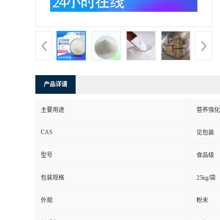
产品详请
主要用途
营养强化
CAS
见包装
型号
食品级
包装规格
25kg/袋
外观
粉末