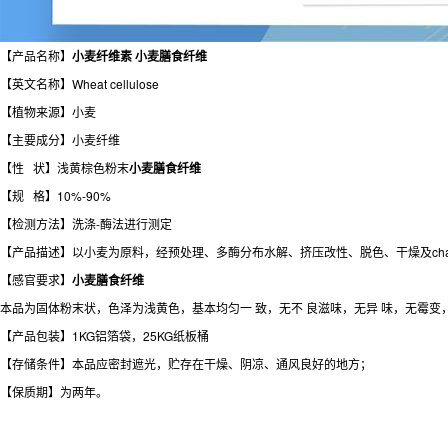
【产品名称】
小麦纤维素 小麦膳食纤维
【英文名称】Wheat cellulose
【植物来源】小麦
【主要成分】小麦纤维
【性
状】浅黄棕色粉末
小麦膳食纤维
【规 格】10%-90%
【检测方法】洗涤-酶法进行测定
【产品描述】以小麦为原料，经预处理、多酶分布水解、挤压改性、脱色、干燥及cha
【感官要求】
小麦膳食纤维
本品为固体粉末状，色泽为浅黄色，基本均匀一 致，无不 良滋味，无异 味，无霉变
【产品包装】1KG铝箔袋，25KG纸板桶
【存储条件】本品应密封遮光，贮存在干燥、阴凉、通风良好的地方；
【保质期】为两年。